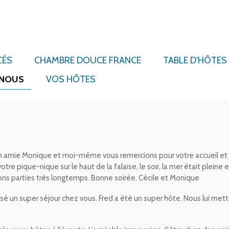
CÉS
CHAMBRE DOUCE FRANCE
TABLE D'HÔTES
 NOUS
VOS HÔTES
n amie Monique et moi-même vous remercions pour votre accueil et
e pique-nique sur le haut de la falaise, le soir, la mer était pleine 
s parties très longtemps. Bonne soirée. Cécile et Monique
un super séjour chez vous. Fred a été un super hôte. Nous lui metton