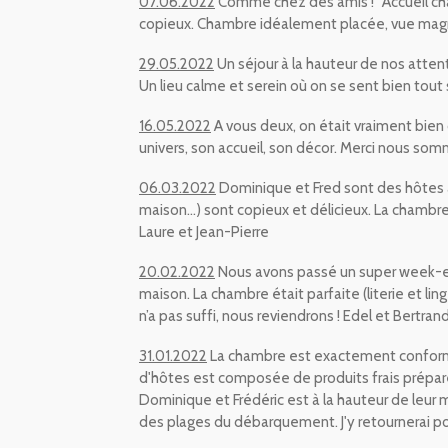
07.06.2022
Comme chez des amis !" Accueil chal
copieux. Chambre idéalement placée, vue magnif
29.05.2022
Un séjour à la hauteur de nos atten
Un lieu calme et serein où on se sent bien tou
16.05.2022
A vous deux, on était vraiment bien 
univers, son accueil, son décor. Merci nous so
06.03.2022
Dominique et Fred sont des hôtes au
maison…) sont copieux et délicieux. La chambre v
Laure et Jean-Pierre
20.02.2022
Nous avons passé un super week-end
maison. La chambre était parfaite (literie et lin
n’a pas suffi, nous reviendrons !
Edel et Bertran
31.01.2022
La chambre est exactement conforme 
d'hôtes est composée de produits frais préparés
Dominique et Frédéric est à la hauteur de leur 
des plages du débarquement. J'y retournerai 