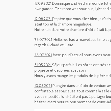
17.09.2021
Dominique and Fred are wonderful hos
own garden. The room was spacious, light and 
12.08.2021
J’espère que vous allez bien.
Je n’arr
était top et la chambre magnifique.
Notre nuit dans votre chambre d’hôte était la 
28.07.2021
Hello, we had a marvellous time at 
regards Richard et Claire
26.07.2021
Merci pour l'accueil nous avons beau
31.05.2021
Séjour parfait !
Les hôtes ont très acc
propreté et décorées avec soin.
Nous y avons mangé les produits de la pêche d
10.05.2021
Plongée dans un écrin de verdure ave
confortable et spacieuse, tout comme la salle d
avec simplicité ; ils n'hésitent pas à partager l
hésiter.
Merci pour ce bon moment de conviviali