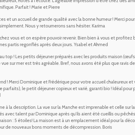
eureux, hôtes à l'écoute. L'agréable impression d'être chez des amis.
ique. Parfait ! Marie et Pierre
tes et un accueil de grande qualité avec la bonne humeur ! Merci pou
t simplement. Nous y retournerons sans hésiter. Karima
chez vous et on espère pouvoir revenir. Bien bien à vous et profitez 
mmes partis regonflés après deux jours. Ysabel et Ahmed
 top ! Les petits déjeuner préparés avec les produits maison (œufs d
ue sur mer est très agréable. Bref, nous avons été plus que ravis de 
 ! Merci Dominique et Frédérique pour votre accueil chaleureux et vo
ge parfaits), le petit déjeuner copieux et varié, garanti bio ! Idéal pou
d
à la description. La vue sur la Manche est imprenable et celle sur 
 avec talent par Dominique après qu'ils aient été cueillis ou pêchés 
maison : 5 étoiles! La maison est à un emplacement idéal pour la décou
pour de nouveaux bons moments de décompression. Boris