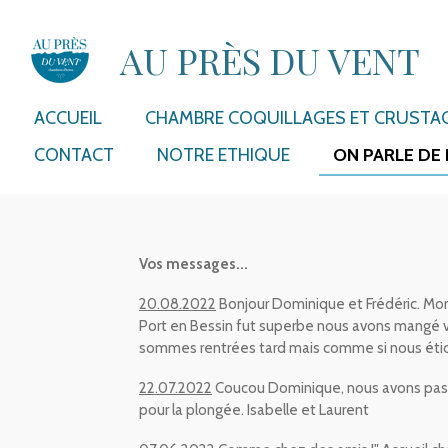
Passer
AU PRÈS DU VENT
au
contenu
principal
ACCUEIL
CHAMBRE COQUILLAGES ET CRUSTA
CONTACT
NOTRE ETHIQUE
ON PARLE DE
Vos messages...
20.08.2022
Bonjour Dominique et Frédéric. Mo
Port en Bessin fut superbe nous avons mangé votr
sommes rentrées tard mais comme si nous étion
22.07.2022
Coucou Dominique, nous avons passé 
pour la plongée. Isabelle et Laurent