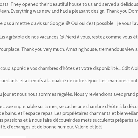
ts. They opened their beautiful house to us and served a delicious b
clean. Everything was new and had a pleasant design. Thank you Do
ive pas à mettre d’avis sur Google 😅 Oui oui c’est possible... je vous l’av
plus agréable de nos vacances 😍
Merci à vous, restez comme vous ê
your place. Thank you very much. Amazing house, tremendous view an
coup apprécié vos chambres d'hôtes et votre disponibilité... Cdlt A b
ueillants et attentifs à la qualité de notre séjour.
Les chambres sont 
u jour et nous nous sommes régalés.
Nous y reviendrons avec grand pla
c vue imprenable sur la mer, se cache une chambre d'hôte à la décora
e bains. et l'espace repas.
Les propriétaires charmants et bienveilla
eurs passions et à nous faire découvrir des mets succulents préparés av
té, d'échanges et de bonne humeur. Valérie et Joël