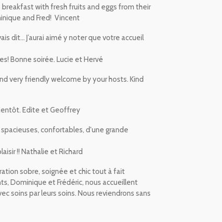
reakfast with fresh fruits and eggs from their
minique and Fred! Vincent
ais dit...
J’aurai aimé y noter que votre accueil
tes!
Bonne soirée. Lucie et Hervé
d very friendly welcome by your hosts. Kind
ientôt. Edite et Geoffrey
spacieuses, confortables, d'une grande
isir !! Nathalie et Richard
tion sobre, soignée et chic tout à fait
nts, Dominique et Frédéric, nous accueillent
ec soins par leurs soins.
Nous reviendrons sans